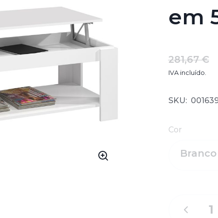
em 5
281,67 €
IVA incluído.
SKU:
00163
Cor
Branco 